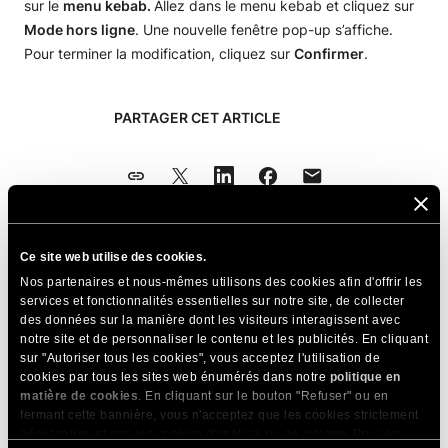
sur le
menu kebab.
Allez dans le menu kebab et cliquez sur
Mode hors ligne
. Une nouvelle fenêtre pop-up s’affiche.
Pour terminer la modification, cliquez sur
Confirmer
.
PARTAGER CET ARTICLE
Ce site web utilise des cookies.
Articles Connexes
Nos partenaires et nous-mêmes utilisons des cookies afin d'offrir les
services et fonctionnalités essentielles sur notre site, de collecter
Comment réactiver un site web ?
des données sur la manière dont les visiteurs interagissent avec
notre site et de personnaliser le contenu et les publicités. En cliquant
Comment supprimer un site web ?
sur "Autoriser tous les cookies", vous acceptez l'utilisation de
cookies par tous les sites web énumérés dans notre
politique en
Vais-je perdre mon nom de domaine si je
matière de cookies
. En cliquant sur le bouton "Refuser" ou en
supprime mon site web ?
fermant cette bannière, vous n'acceptez que les cookies strictement
nécessaires et non les cookies d'analyse ou de ciblage. Pour en