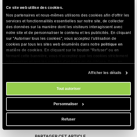
tri des messages;
Ce site web utilise des cookies.
filtres de messages privés qui peuvent être personnalisés.
Nos partenaires et nous-mêmes utilisons des cookies afin d'offrir les
services et fonctionnalités essentielles sur notre site, de collecter
des données sur la manière dont les visiteurs interagissent avec
Inconvénients
:
notre site et de personnaliser le contenu et les publicités. En cliquant
sur "Autoriser tous les cookies", vous acceptez l'utilisation de
pas d’installateur automatique de modules ;
cookies par tous les sites web énumérés dans notre
politique en
matière de cookies
l’installation de certains des modules supplémentaires peut
. En cliquant sur le bouton "Refuser" ou en
fermant cette bannière, vous n'acceptez que les cookies strictement
requérir des compétences de programmation plus avancées;
nécessaires et non les cookies d'analyse ou de ciblage. Pour en
pas de code HTML dans les messages ;
savoir plus sur notre utilisation des Cookies, veuillez consulter notre
pas d’évaluation utilisateur;
Afficher les détails
politique en matière de cookies
. Vous pouvez gérer vos préférences
en matière de cookies à tout moment dans l'outil Paramètres des
pas de flux RSS.
cookies de notre site.
Tout autoriser
SiteGround offre
le meilleur hébergement web
afin que,
quelle que soit l’application de forum que vous choisissez,
Personnaliser
votre compte d’hébergement puisse le gérer sans aucun
problème.
Refuser
PARTAGER CET ARTICLE