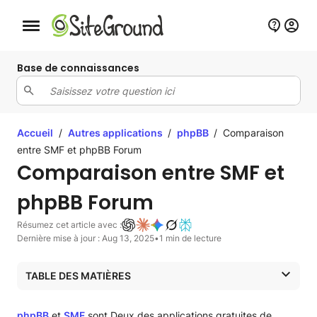
Bouton de navigation mobile
Base de connaissances
Accueil
/
Autres applications
/
phpBB
/
Comparaison
entre SMF et phpBB Forum
Comparaison entre SMF et
phpBB Forum
Résumez cet article avec :
Dernière mise à jour : Aug 13, 2025
•
1 min de lecture
TABLE DES MATIÈRES
Application de forum SMF
Application de forum phpBB
phpBB
et
SMF
sont Deux des applications gratuites de