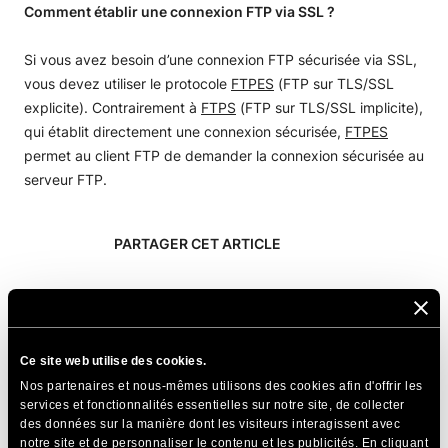
Comment établir une connexion FTP via SSL ?
Si vous avez besoin d’une connexion FTP sécurisée via SSL,
vous devez utiliser le protocole
FTPES
(FTP sur TLS/SSL
explicite). Contrairement à
FTPS
(FTP sur TLS/SSL implicite),
qui établit directement une connexion sécurisée,
FTPES
permet au client FTP de demander la connexion sécurisée au
serveur FTP.
PARTAGER CET ARTICLE
Ce site web utilise des cookies.
Nos partenaires et nous-mêmes utilisons des cookies afin d'offrir les
Articles Connexes
services et fonctionnalités essentielles sur notre site, de collecter
des données sur la manière dont les visiteurs interagissent avec
Résoudre le problème de l'"erreur critique de
notre site et de personnaliser le contenu et les publicités. En cliquant