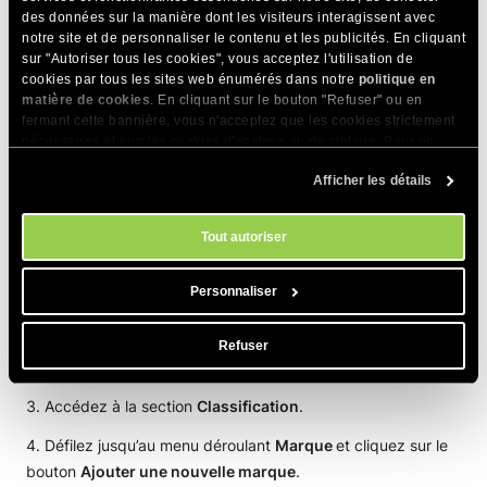
partir de l’éditeur de produit
des données sur la manière dont les visiteurs interagissent avec
notre site et de personnaliser le contenu et les publicités. En cliquant
sur "Autoriser tous les cookies", vous acceptez l'utilisation de
Vous pouvez également ajouter une nouvelle marque lors de
cookies par tous les sites web énumérés dans notre
politique en
la modification ou de la création d’un produit à partir de
matière de cookies
. En cliquant sur le bouton "Refuser" ou en
l’éditeur de produit.
fermant cette bannière, vous n'acceptez que les cookies strictement
nécessaires et non les cookies d'analyse ou de ciblage. Pour en
savoir plus sur notre utilisation des Cookies, veuillez consulter notre
Accédez à
Store Manager > Produits
.
Afficher les détails
politique en matière de cookies
. Vous pouvez gérer vos préférences
en matière de cookies à tout moment dans l'outil Paramètres des
Cliquez sur un produit existant
pour le modifier. Vous
cookies de notre site.
pouvez également appuyer sur
Nouveau produit
pour
Tout autoriser
ajouter un nouveau produit.
Personnaliser
Refuser
Accédez à la section
Classification
.
Défilez jusqu’au menu déroulant
Marque
et cliquez sur le
bouton
Ajouter une nouvelle marque
.