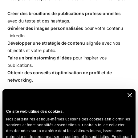
Créer des brouillons de publications professionnelles
avec du texte et des hashtags.
Générer des images personnalisées
pour votre contenu
LinkedIn.
Développer une stratégie de contenu
alignée avec vos
objectifs et votre public.
Faire un brainstorming d’idées
pour inspirer vos
publications.
Obtenir des conseils d’optimisation de profil et
de
networking.
Lorsque votre compte est
connecté
Ce site web utilise des cookies.
Nos partenaires et nous-mêmes utilisons des cookies afin d'offrir les
services et fonctionnalités essentielles sur notre site, de collecter
La connexion de votre compte LinkedIn débloque des outils
des données sur la manière dont les visiteurs interagissent avec
de gestion avancés qui vous permettent de :
notre site et de personnaliser le contenu et les publicités. En cliquant