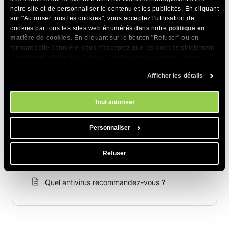
notre site et de personnaliser le contenu et les publicités. En cliquant
sur "Autoriser tous les cookies", vous acceptez l'utilisation de
cookies par tous les sites web énumérés dans notre
politique en
matière de cookies
. En cliquant sur le bouton "Refuser" ou en
Articles Connexes
fermant cette bannière, vous n'acceptez que les cookies strictement
nécessaires et non les cookies d'analyse ou de ciblage. Pour en
HTTP vs HTTPS : quelles différences ?
savoir plus sur notre utilisation des Cookies, veuillez consulter notre
Afficher les détails
politique en matière de cookies
. Vous pouvez gérer vos préférences
Qu’est-ce qu’un VPN et comment fonctionne-
en matière de cookies à tout moment dans l'outil Paramètres des
t-il ?
cookies de notre site.
Tout autoriser
Je vois une page CAPTCHA sur mon site Web
Personnaliser
Comment nettoyer mes fichiers du code
malveillant ?
Refuser
Comment SiteGround protège mon site web ?
Quel antivirus recommandez-vous ?