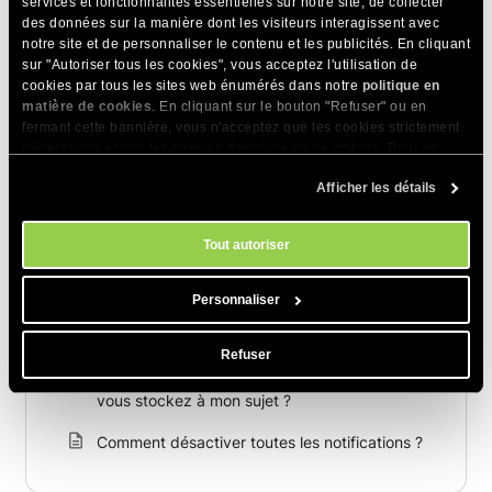
services et fonctionnalités essentielles sur notre site, de collecter
des données sur la manière dont les visiteurs interagissent avec
Articles Connexes
notre site et de personnaliser le contenu et les publicités. En cliquant
sur "Autoriser tous les cookies", vous acceptez l'utilisation de
cookies par tous les sites web énumérés dans notre
politique en
Comment se connecter à votre Espace Client
matière de cookies
. En cliquant sur le bouton "Refuser" ou en
de SiteGround avec votre profil Apple
fermant cette bannière, vous n'acceptez que les cookies strictement
nécessaires et non les cookies d'analyse ou de ciblage. Pour en
Comment vous connecter à votre Espace
savoir plus sur notre utilisation des Cookies, veuillez consulter notre
Client de SiteGround avec votre compte
Afficher les détails
politique en matière de cookies
. Vous pouvez gérer vos préférences
Google
en matière de cookies à tout moment dans l'outil Paramètres des
cookies de notre site.
Comment mettre à jour les informations de
Tout autoriser
mon compte SiteGround ?
Personnaliser
Comment puis -je changer mon nom d'
utilisateur ?
Refuser
Puis-je exporter les données personnelles que
vous stockez à mon sujet ?
Comment désactiver toutes les notifications ?