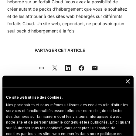
hébergé sur un forfait Cloud. Vous avez la possibilité de
créer autant de packs d’hébergement que vous le souhaitez
et de les attribuer à des sites web hébergés sur différents
forfaits Cloud. Un site web, cependant, ne peut avoir qu’un
seul pack d’hébergement à la fois.
PARTAGER CET ARTICLE
Articles Connexes
Ce site web utilise des cookies.
Nos partenaires et nous-mêmes utilisons des cookies afin d'offrir les
Comment puis-je créer un pack
services et fonctionnalités essentielles sur notre site, de collecter
d’hébergement personnalisé ?
des données sur la manière dont les visiteurs interagissent avec
notre site et de personnaliser le contenu et les publicités. En cliquant
Comment puis-je appliquer un hébergement
sur "Autoriser tous les cookies", vous acceptez l'utilisation de
cookies par tous les sites web énumérés dans notre
personnalisé à un site web ?
politique en