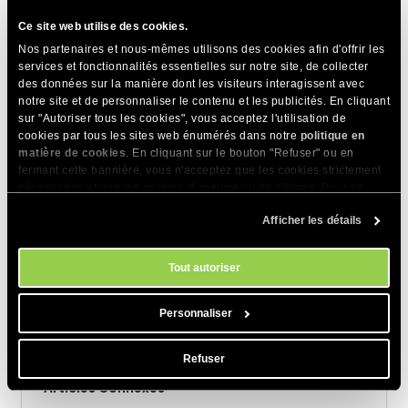
Ce site web utilise des cookies.
Nos partenaires et nous-mêmes utilisons des cookies afin d'offrir les
services et fonctionnalités essentielles sur notre site, de collecter
des données sur la manière dont les visiteurs interagissent avec
notre site et de personnaliser le contenu et les publicités. En cliquant
sur "Autoriser tous les cookies", vous acceptez l'utilisation de
REMARQUE
: Gardez à l’esprit qu’une fois le
cookies par tous les sites web énumérés dans notre
politique en
compte d’un client supprimé, il ne peut pas être
matière de cookies
. En cliquant sur le bouton "Refuser" ou en
restauré.
fermant cette bannière, vous n'acceptez que les cookies strictement
nécessaires et non les cookies d'analyse ou de ciblage. Pour en
savoir plus sur notre utilisation des Cookies, veuillez consulter notre
Afficher les détails
politique en matière de cookies
. Vous pouvez gérer vos préférences
en matière de cookies à tout moment dans l'outil Paramètres des
PARTAGER CET ARTICLE
cookies de notre site.
Tout autoriser
Personnaliser
Refuser
Articles Connexes