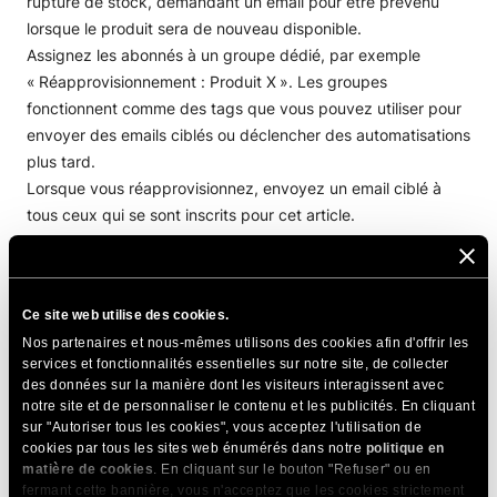
rupture de stock, demandant un email pour être prévenu
lorsque le produit sera de nouveau disponible.
Assignez les abonnés à un groupe dédié, par exemple
« Réapprovisionnement : Produit X ». Les groupes
fonctionnent comme des tags que vous pouvez utiliser pour
envoyer des emails ciblés ou déclencher des automatisations
plus tard.
Lorsque vous réapprovisionnez, envoyez un email ciblé à
tous ceux qui se sont inscrits pour cet article.
Astuce
: incluez une petite case à cocher du type
« Parlez‑moi aussi de produits similaires ». Toute personne
Ce site web utilise des cookies.
qui la coche devient un lead pour des recommandations
Nos partenaires et nous-mêmes utilisons des cookies afin d'offrir les
dans cette catégorie, pas seulement pour ce produit.
services et fonctionnalités essentielles sur notre site, de collecter
des données sur la manière dont les visiteurs interagissent avec
notre site et de personnaliser le contenu et les publicités. En cliquant
Si vous vendez des services plutôt que des produits,
sur "Autoriser tous les cookies", vous acceptez l'utilisation de
vous pouvez adapter la même idée comme liste
cookies par tous les sites web énumérés dans notre
politique en
matière de cookies
. En cliquant sur le bouton "Refuser" ou en
d’attente pour des services complets ou des
fermant cette bannière, vous n'acceptez que les cookies strictement