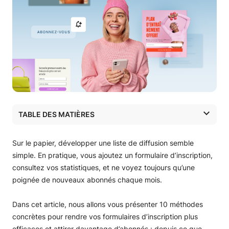
TABLE DES MATIÈRES
Les 10 types de formulaires présentés dans ce guide :
Utilisez des offres plus ciblées dans vos formulaires pour
Sur le papier, développer une liste de diffusion semble
obtenir des leads plus qualifiés
simple. En pratique, vous ajoutez un formulaire d’inscription,
Capturez les prospects qui étaient prêts à acheter, mais
consultez vos statistiques, et ne voyez toujours qu’une
qui n’ont pas pu le faire
poignée de nouveaux abonnés chaque mois.
Créez votre liste de diffusion grâce à des webinaires, des
défis et des cours par email
Dans cet article, nous allons vous présenter 10 méthodes
Posez les bonnes questions et votre liste se segmente
concrètes pour rendre vos formulaires d’inscription plus
d’elle-même
efficaces et attirer davantage d’abonnés : depuis ce que