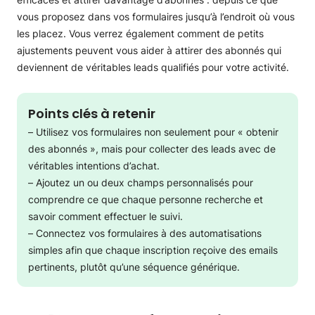
Quelques points à garder à l’esprit
vous proposez dans vos formulaires jusqu’à l’endroit où vous
Consentement et confidentialité : une petite note
les placez. Vous verrez également comment de petits
Capturez des leads au-delà de votre site web
Comment savoir si vos formulaires fonctionnent
ajustements peuvent vous aider à attirer des abonnés qui
Si vous êtes une petite entreprise et que vous vous
deviennent de véritables leads qualifiés pour votre activité.
demandez « comment obtenir des leads? », commencez
par ces 3 formulaires
Points clés à retenir
Génération de leads par email : questions fréquentes
– Utilisez vos formulaires non seulement pour « obtenir
des abonnés », mais pour collecter des leads avec de
véritables intentions d’achat.
– Ajoutez un ou deux champs personnalisés pour
comprendre ce que chaque personne recherche et
savoir comment effectuer le suivi.
– Connectez vos formulaires à des automatisations
simples afin que chaque inscription reçoive des emails
pertinents, plutôt qu’une séquence générique.