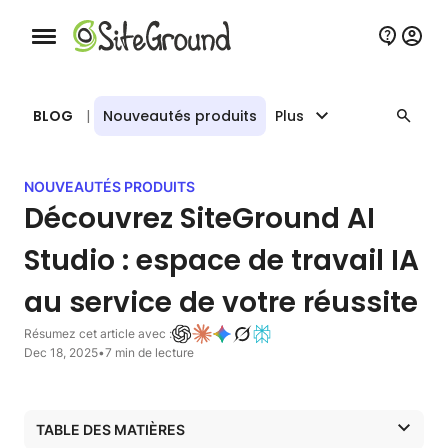
Bouton de navigation mobile
BLOG
|
Nouveautés produits
Plus
NOUVEAUTÉS PRODUITS
Découvrez SiteGround AI
Studio : espace de travail IA
au service de votre réussite
Résumez cet article avec :
Dec 18, 2025
•
7 min de lecture
TABLE DES MATIÈRES