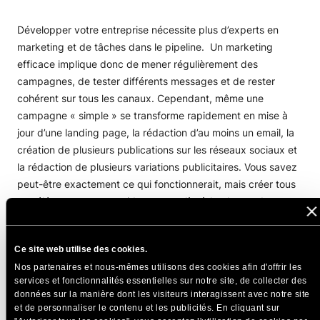
Développer votre entreprise nécessite plus d’experts en
marketing et de tâches dans le pipeline. Un marketing
efficace implique donc de mener régulièrement des
campagnes, de tester différents messages et de rester
cohérent sur tous les canaux. Cependant, même une
campagne « simple » se transforme rapidement en mise à
jour d’une landing page, la rédaction d’au moins un email, la
création de plusieurs publications sur les réseaux sociaux et
la rédaction de plusieurs variations publicitaires. Vous savez
peut-être exactement ce qui fonctionnerait, mais créer tous
ces éléments assez rapidement est là où la plupart des
petites équipes se retrouvent bloquées.
Ce site web utilise des cookies.
C’est là qu’interviennent les agents AI Studio, dont beaucoup
Nos partenaires et nous-mêmes utilisons des cookies afin d'offrir les
d’entre eux ont été formés pour faire du marketing comme
services et fonctionnalités essentielles sur notre site, de collecter des
de véritables experts et vous éviter d’embaucher, d’intégrer
données sur la manière dont les visiteurs interagissent avec notre site
puis de gérer de nouvelles personnes dans votre équipe.
et de personnaliser le contenu et les publicités. En cliquant sur