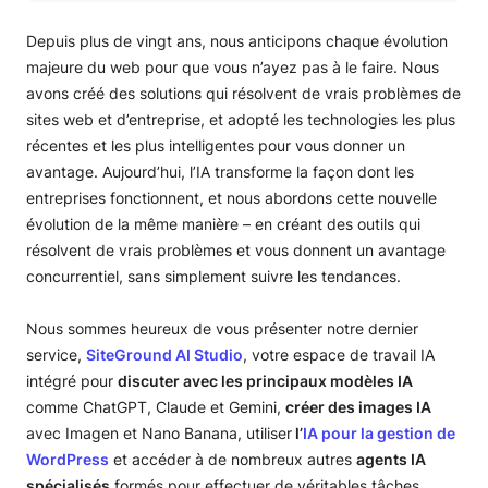
Qu’est-ce que SiteGround AI Studio ?
Que peut faire SiteGround AI Studio pour les petites et
Depuis plus de vingt ans, nous anticipons chaque évolution
moyennes entreprises ?
majeure du web pour que vous n’ayez pas à le faire. Nous
Comment commencer à utiliser AI Studio de SiteGround ?
avons créé des solutions qui résolvent de vrais problèmes de
sites web et d’entreprise, et adopté les technologies les plus
récentes et les plus intelligentes pour vous donner un
avantage. Aujourd’hui, l’IA transforme la façon dont les
entreprises fonctionnent, et nous abordons cette nouvelle
évolution de la même manière – en créant des outils qui
résolvent de vrais problèmes et vous donnent un avantage
concurrentiel, sans simplement suivre les tendances.
Nous sommes heureux de vous présenter notre dernier
service,
SiteGround AI Studio
, votre espace de travail IA
intégré pour
discuter avec les principaux modèles IA
comme ChatGPT, Claude et Gemini,
créer des images IA
avec Imagen et Nano Banana, utiliser
l’
IA pour la gestion de
WordPress
et accéder à de nombreux autres
agents IA
spécialisés
formés pour effectuer de véritables tâches