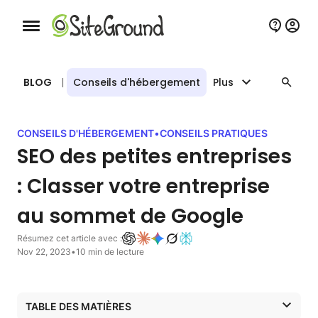
Bouton de navigation mobile
BLOG
|
Conseils d'hébergement
Plus
CONSEILS D'HÉBERGEMENT
•
CONSEILS PRATIQUES
SEO des petites entreprises
: Classer votre entreprise
au sommet de Google
Résumez cet article avec :
Nov 22, 2023
•
10 min de lecture
TABLE DES MATIÈRES