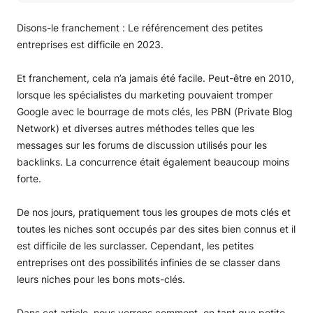
Qu’est-ce que le référencement pour les petites
entreprises ?
Disons-le franchement : Le référencement des petites
Les avantages du référencement pour les petites
entreprises est difficile en 2023.
entreprises
Conseils en matière de référencement pour les petites
Et franchement, cela n’a jamais été facile. Peut-être en 2010,
entreprises
lorsque les spécialistes du marketing pouvaient tromper
Conclusion
Google avec le bourrage de mots clés, les PBN (Private Blog
Network) et diverses autres méthodes telles que les
messages sur les forums de discussion utilisés pour les
backlinks. La concurrence était également beaucoup moins
forte.
De nos jours, pratiquement tous les groupes de mots clés et
toutes les niches sont occupés par des sites bien connus et il
est difficile de les surclasser. Cependant, les petites
entreprises ont des possibilités infinies de se classer dans
leurs niches pour les bons mots-clés.
Dans cet article, nous verrons comment, en tant que petite