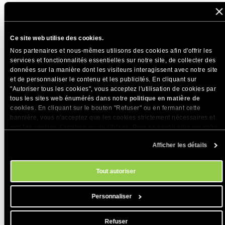
fournissent généralement des mots-clés plus diversifiés et
de meilleure qualité.
Ce site web utilise des cookies.
Ajoutez votre adresse à votre profil Google
Nos partenaires et nous-mêmes utilisons des cookies afin d'offrir les
Business
services et fonctionnalités essentielles sur notre site, de collecter des
données sur la manière dont les visiteurs interagissent avec notre site
et de personnaliser le contenu et les publicités. En cliquant sur
Aujourd’hui, les entreprises ayant un emplacement physique
"Autoriser tous les cookies", vous acceptez l'utilisation de cookies par
ont besoin d’une stratégie de référencement local pour que
tous les sites web énumérés dans notre
politique en matière de
les clients puissent les trouver. Le référencement local est si
cookies
. En cliquant sur le bouton "Refuser" ou en fermant cette
bannière, vous n'acceptez que les cookies strictement nécessaires et
puissant que l’utilisation de Google par les consommateurs
non les cookies d'analyse ou de ciblage. Pour en savoir plus sur notre
pour évaluer les entreprises locales est passée de 63 % en
utilisation des Cookies, veuillez consulter notre
politique en matière
2020 à 81 % en 2021, selon BrightLocal.
Afficher les détails
de cookies
. Vous pouvez gérer vos préférences en matière de cookies
à tout moment dans l'outil Paramètres des cookies de notre site.
En négligeant le référencement local, vous passez à côté du
Tout autoriser
principal canal par lequel les consommateurs découvrent les
entreprises locales.
Personnaliser
Refuser