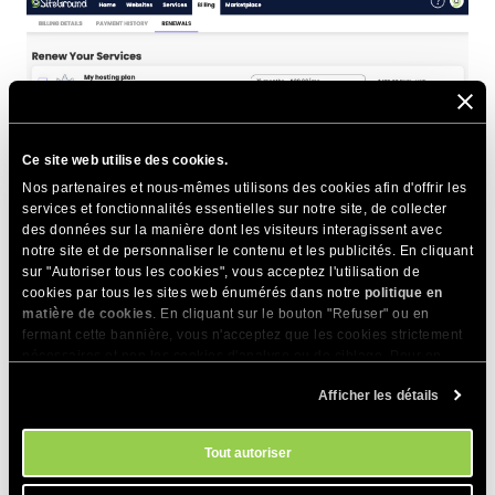
Ce site web utilise des cookies.
Nos partenaires et nous-mêmes utilisons des cookies afin d'offrir les
services et fonctionnalités essentielles sur notre site, de collecter
des données sur la manière dont les visiteurs interagissent avec
notre site et de personnaliser le contenu et les publicités. En cliquant
sur "Autoriser tous les cookies", vous acceptez l'utilisation de
cookies par tous les sites web énumérés dans notre
politique en
matière de cookies
. En cliquant sur le bouton "Refuser" ou en
fermant cette bannière, vous n'acceptez que les cookies strictement
si vous n’êtes pas sûr qu’un courriel soit légitime, vous
nécessaires et non les cookies d'analyse ou de ciblage. Pour en
devriez toujours éviter de suivre les liens ou de cliquer sur les
savoir plus sur notre utilisation des Cookies, veuillez consulter notre
boutons du message. Rendez-vous plutôt manuellement
Afficher les détails
politique en matière de cookies
. Vous pouvez gérer vos préférences
dans votre espace client SiteGround à l’adresse
en matière de cookies à tout moment dans l'outil Paramètres des
cookies de notre site.
https://my.siteground.com/
où vous pourrez vous connecter
Tout autoriser
et gérer tous vos services, y compris les renouveler si