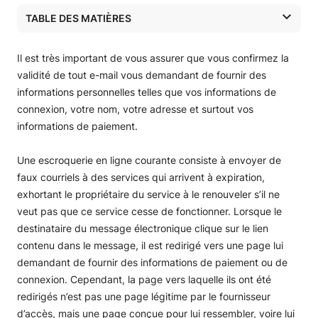
TABLE DES MATIÈRES
Comment savoir si un courriel a été envoyé par SiteGround
Que faire si vous cliquez sur un lien depuis un courriel
Il est très important de vous assurer que vous confirmez la
suspect
validité de tout e-mail vous demandant de fournir des
informations personnelles telles que vos informations de
connexion, votre nom, votre adresse et surtout vos
informations de paiement.
Une escroquerie en ligne courante consiste à envoyer de
faux courriels à des services qui arrivent à expiration,
exhortant le propriétaire du service à le renouveler s’il ne
veut pas que ce service cesse de fonctionner. Lorsque le
destinataire du message électronique clique sur le lien
contenu dans le message, il est redirigé vers une page lui
demandant de fournir des informations de paiement ou de
connexion. Cependant, la page vers laquelle ils ont été
redirigés n’est pas une page légitime par le fournisseur
d’accès, mais une page conçue pour lui ressembler, voire lui