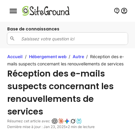
Bouton de navigation mobile
Base de connaissances
Accueil
/
Hébergement web
/
Autre
/
Réception des e-
mails suspects concernant les renouvellements de services
Réception des e-mails
suspects concernant les
renouvellements de
services
Résumez cet article avec :
Dernière mise à jour : Jan 23, 2025
•
2 min de lecture