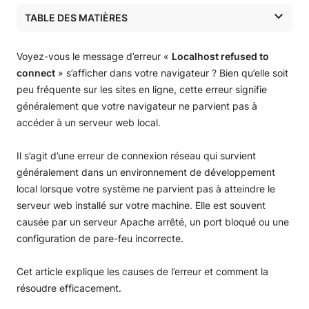
TABLE DES MATIÈRES
Points clés
Que signifie « Localhost Refused to Connect » ?
Voyez-vous le message d’erreur «
Localhost refused to
Causes courantes de l’erreur « Localhost Refused to
connect
» s’afficher dans votre navigateur ? Bien qu’elle soit
Connect »
peu fréquente sur les sites en ligne, cette erreur signifie
Comment corriger l’erreur « Localhost Refused to Connect
généralement que votre navigateur ne parvient pas à
»
accéder à un serveur web local.
Méthode alternative pour accéder à Localhost
Conseils finaux pour éviter « Localhost Refused to
Il s’agit d’une erreur de connexion réseau qui survient
Connect » à l’avenir
généralement dans un environnement de développement
local lorsque votre système ne parvient pas à atteindre le
serveur web installé sur votre machine. Elle est souvent
causée par un serveur Apache arrêté, un port bloqué ou une
configuration de pare-feu incorrecte.
Cet article explique les causes de l’erreur et comment la
résoudre efficacement.