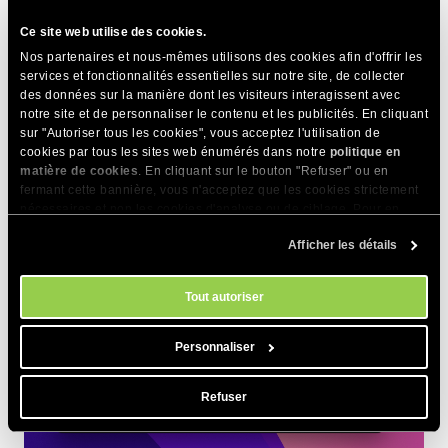
Ce site web utilise des cookies.
Nos partenaires et nous-mêmes utilisons des cookies afin d'offrir les
services et fonctionnalités essentielles sur notre site, de collecter
des données sur la manière dont les visiteurs interagissent avec
notre site et de personnaliser le contenu et les publicités. En cliquant
sur "Autoriser tous les cookies", vous acceptez l'utilisation de
cookies par tous les sites web énumérés dans notre
politique en
matière de cookies
. En cliquant sur le bouton "Refuser" ou en
macOS/Linux :
Utilisez le Terminal pour ouvrir
/etc/hosts
fermant cette bannière, vous n'acceptez que les cookies strictement
nécessaires et non les cookies d'analyse ou de ciblage. Pour en
savoir plus sur notre utilisation des Cookies, veuillez consulter notre
Afficher les détails
politique en matière de cookies
. Vous pouvez gérer vos préférences
en matière de cookies à tout moment dans l'outil Paramètres des
cookies de notre site.
Tout autoriser
Personnaliser
Refuser