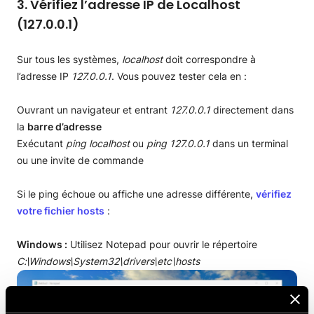
3. Vérifiez l’adresse IP de Localhost
(127.0.0.1)
Sur tous les systèmes,
localhost
doit correspondre à
l’adresse IP
127.0.0.1
. Vous pouvez tester cela en :
Ouvrant un navigateur et entrant
127.0.0.1
directement dans
la
barre d’adresse
Exécutant
ping localhost
ou
ping
127.0.0.1
dans un terminal
ou une invite de commande
Si le ping échoue ou affiche une adresse différente,
vérifiez
votre
fichier hosts
:
Windows :
Utilisez Notepad pour ouvrir le répertoire
C:\Windows\System32\drivers\etc\hosts