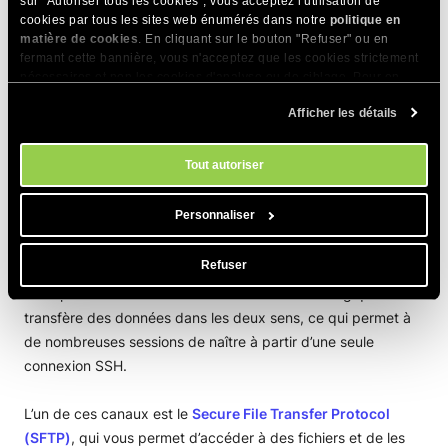
« secret partagé ». Il est partagé de manière sécurisée par
sur "Autoriser tous les cookies", vous acceptez l'utilisation de
cookies par tous les sites web énumérés dans notre
politique en
les deux parties et est utilisé pour chiffrer et déchiffrer les
matière de cookies
. En cliquant sur le bouton "Refuser" ou en
données échangées (c’est-à-dire
chiffrement symétrique
).
fermant cette bannière, vous n'acceptez que les cookies strictement
nécessaires et non les cookies d'analyse ou de ciblage. Pour en
savoir plus sur notre utilisation des Cookies, veuillez consulter notre
De cette façon, un espion ne peut pas intercepter les
Afficher les détails
politique en matière de cookies
. Vous pouvez gérer vos préférences
données en transit; lorsque la session est fermée, la clé de
en matière de cookies à tout moment dans l'outil Paramètres des
session est détruite.
cookies de notre site.
Tout autoriser
Couche connexion
Personnaliser
Lorsque le processus d’authentification est terminé avec
Refuser
succès, une connexion multiplexée au serveur est initiée
dans plusieurs canaux. Chacun de ces canaux logiques
transfère des données dans les deux sens, ce qui permet à
de nombreuses sessions de naître à partir d’une seule
connexion SSH.
L’un de ces canaux est le
Secure File Transfer Protocol
(SFTP)
, qui vous permet d’accéder à des fichiers et de les