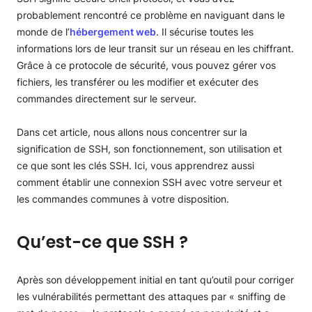
Fonctionnalités SSH expliquées
probablement rencontré ce problème en naviguant dans le
À quoi sert le protocole SSH ?
monde de l’
hébergement web
. Il sécurise toutes les
Quelles sont les différentes méthodes d’authentification
informations lors de leur transit sur un réseau en les chiffrant.
SSH ?
Grâce à ce protocole de sécurité, vous pouvez gérer vos
Authentification par mot de passe
fichiers, les transférer ou les modifier et exécuter des
Authentification PKI
commandes directement sur le serveur.
Architecture et composants SSH
Couche transport
Dans cet article, nous allons nous concentrer sur la
Couche d’authentification
signification de SSH, son fonctionnement, son utilisation et
Couche connexion
Comment SSH fonctionne-t-il ?
ce que sont les clés SSH. Ici, vous apprendrez aussi
Comment générer et importer des clés SSH
comment établir une connexion SSH avec votre serveur et
Génère une paire de clés SSH à partir de Site Tools
les commandes communes à votre disposition.
Générer une paire de clés SSH localement
Comment importer des clés SSH sur SiteGround
Qu’est-ce que SSH ?
Comment établir un accès SSH à votre compte
d’hébergement
Commandes SSH courantes
Après son développement initial en tant qu’outil pour corriger
les vulnérabilités permettant des attaques par « sniffing de