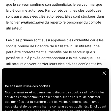
que le serveur confirme son authenticité, le serveur marque
la clé comme autorisée. Par conséquent, les clés publiques
sont aussi appelées clés autorisées. Elles sont stockées dans
le fichier
enabled_keys
du répertoire personnel du compte
utilisateur.
Les clés privées
sont aussi appelées clés d’identité car elles
sont la preuve de l’identité de l’utilisateur. Un utilisateur ne
peut être correctement authentifié par le serveur que s’il
possède la clé privée correspondant à la clé publique. Les
utilisateurs doivent garder leurs clés privées confidentielles
et s’abstenir de les partager avec d’autres.
Une clé de session
est générée collectivement par le client
Ce site web utilise des cookies.
SSH et le serveur. Cette clé symétrique est utilisée pour
Nos partenaires et nous-mêmes utilisons des cookies afin d'offrir les
chiffrer la totalité de la session SSH. Les deux entités
services et fonctionnalités essentielles sur notre site, de collecter
conviennent d’une clé de session à utiliser en fonction des
des données sur la manière dont les visiteurs interagissent avec
données des clés publique et privée pour générer un
notre site et de personnaliser le contenu et les publicités. En cliquant