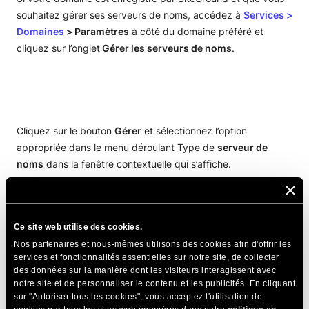
Configurer votre site web
souhaitez gérer ses serveurs de noms, accédez à
Services >
Domaines
> Paramètres
à côté du domaine préféré et
Géstion des domaines
Sélectionnez un domaine pour votre site
cliquez sur l’onglet
Gérer les serveurs de noms
.
Configuration du site web
Vérifier un nouvel enregistrement de domaine
Transférer un site existant
Pointer un domaine vers des serveurs SiteGround
Ajouter un protocole SSL à votre site
Transférez votre domaine vers SiteGround
Cliquez sur le bouton
Gérer
et sélectionnez l’option
appropriée dans le menu déroulant Type de
serveur de
Gérer les informations du registrant de votre
noms
dans la fenêtre contextuelle qui s’affiche.
domaine
Gérer les serveurs de noms du domaine
Ajouter des domaines supplémentaires à votre site
Ce site web utilise des cookies.
Nos partenaires et nous-mêmes utilisons des cookies afin d'offrir les
Si votre domaine n’est pas enregistré auprès de SiteGround,
Changer le nom de domaine de votre site
services et fonctionnalités essentielles sur notre site, de collecter
vous devez contacter votre registraire et modifier les
des données sur la manière dont les visiteurs interagissent avec
Géstion des e-mails
serveurs de noms via leurs interfaces. Consultez
cet article
notre site et de personnaliser le contenu et les publicités. En cliquant
pour plus d’informations.
sur "Autoriser tous les cookies", vous acceptez l'utilisation de
Maîtrisez les outils SiteGround
Créer des comptes e-mail