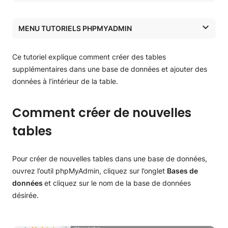
Comment créer de nouvelles tables
Comment ajouter du contenu dans une table de base de
MENU TUTORIELS PHPMYADMIN
données
Tutoriels phpMyAdmin
Ce tutoriel explique comment créer des tables
Tutoriels phpMyAdmin
supplémentaires dans une base de données et ajouter des
données à l’intérieur de la table.
Les fonctionnalités de phpMyAdmin
Comment créer de nouvelles
Installation de phpMyAdmin
tables
Administration de phpMyAdmin
Gestion de base de données
Pour créer de nouvelles tables dans une base de données,
Création et le remplissage de tables
ouvrez l’outil phpMyAdmin, cliquez sur l’onglet
Bases de
données
et cliquez sur le nom de la base de données
Réparer et optimiser la base de données
désirée.
Exécution de requêtes MySQL