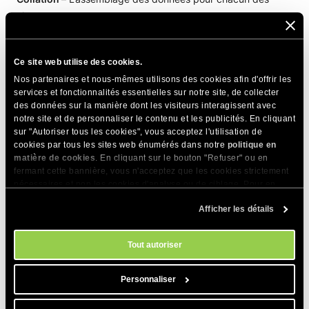
champs;
Attributs
– assigne n’importe quel attribut spécial aux
champs;
Ce site web utilise des cookies.
Null
– Définit si la valeur du champ peut être
NULL
. Vous
Nos partenaires et nous-mêmes utilisons des cookies afin d'offrir les
trouverez plus d’informations sur la valeur
NULL
dans la
services et fonctionnalités essentielles sur notre site, de collecter
documentation MySQL
;
des données sur la manière dont les visiteurs interagissent avec
Index
– Définit l’index de la ligne. Plus d’informations sur les
notre site et de personnaliser le contenu et les publicités. En cliquant
index de colonnes MySQL peuvent être trouvées dans la
sur "Autoriser tous les cookies", vous acceptez l'utilisation de
cookies par tous les sites web énumérés dans notre
politique en
documentation MySQL
;
matière de cookies
. En cliquant sur le bouton "Refuser" ou en
A_I
– Abréviation de Auto Increment. Si cette option est
fermant cette bannière, vous n'acceptez que les cookies strictement
activée alors les valeurs dans les champs de la colonne
nécessaires et non les cookies d'analyse ou de ciblage. Pour en
seront automatiquement incrémentées;
savoir plus sur notre utilisation des Cookies, veuillez consulter notre
Afficher les détails
politique en matière de cookies
. Vous pouvez gérer vos préférences
Commentaires
– Ajoute ici les commentaires, qui seront
en matière de cookies à tout moment dans l'outil Paramètres des
inclus dans le code SQL de la base de données.
cookies de notre site.
Tout autoriser
Après avoir configuré les différentes colonnes, indiquez les
Personnaliser
Collation
et
Engine
du nouveau tableau via leurs listes
déroulantes respectives.