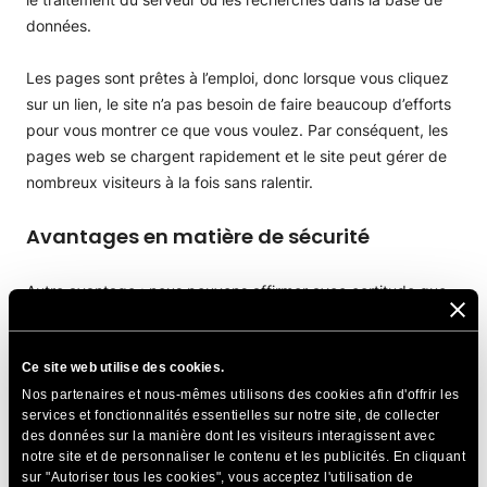
données.
Les pages sont prêtes à l’emploi, donc lorsque vous cliquez
sur un lien, le site n’a pas besoin de faire beaucoup d’efforts
pour vous montrer ce que vous voulez. Par conséquent, les
pages web se chargent rapidement et le site peut gérer de
nombreux visiteurs à la fois sans ralentir.
Avantages en matière de sécurité
Autre avantage : nous pouvons affirmer avec certitude que
les sites web statiques sont plus sécurisés. Cela est dû au
fait qu’ils n’utilisent pas de bases de données ni de langages
Ce site web utilise des cookies.
de script côté serveur (comme
PHP
). Et ce sont des cibles
courantes pour les pirates informatiques. Avec moins de
Nos partenaires et nous-mêmes utilisons des cookies afin d'offrir les
services et fonctionnalités essentielles sur notre site, de collecter
pièces mobiles, le risque de vulnérabilité est moindre.
des données sur la manière dont les visiteurs interagissent avec
notre site et de personnaliser le contenu et les publicités. En cliquant
Facilité d’hébergement
sur "Autoriser tous les cookies", vous acceptez l'utilisation de