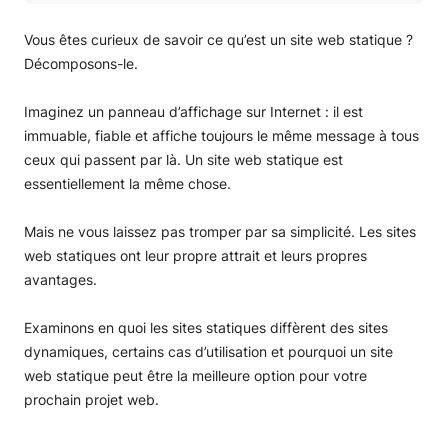
Qu’est-ce qu’un site web statique ?
Exemples de sites web statiques
Vous êtes curieux de savoir ce qu’est un site web statique ?
Comparaison : pages statiques et pages dynamiques
Décomposons-le.
Avantages des sites web statiques
Vitesse et performance
Imaginez un panneau d’affichage sur Internet : il est
Avantages en matière de sécurité
immuable, fiable et affiche toujours le même message à tous
Facilité d’hébergement
ceux qui passent par là. Un site web statique est
Inconvénients des sites web statiques
essentiellement la même chose.
Fonctionnalité limitée
Défis de la gestion de contenu
Mais ne vous laissez pas tromper par sa simplicité. Les sites
Problèmes d’évolutivité
web statiques ont leur propre attrait et leurs propres
Manque de personnalisation
Frais généraux de maintenance
avantages.
Comment créer un site web statique ?
Cas d’utilisation pour les sites web statiques
Examinons en quoi les sites statiques diffèrent des sites
Qu’est-ce qu’un résumé de site web statique
dynamiques, certains cas d’utilisation et pourquoi un site
FAQ sur les sites web statiques
web statique peut être la meilleure option pour votre
Le HTML est-il statique ou dynamique ?
prochain projet web.
Qu’est-ce qu’une URL statique ?