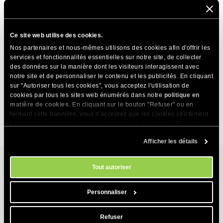
WordPress affichant « Requête en arrière-plan
bloquée »
Ce site web utilise des cookies.
Combien de temps prend une migration vers
Nos partenaires et nous-mêmes utilisons des cookies afin d'offrir les
WordPress ?
services et fonctionnalités essentielles sur notre site, de collecter
des données sur la manière dont les visiteurs interagissent avec
Comment installer le plugin WordPress Migrator ?
notre site et de personnaliser le contenu et les publicités. En cliquant
sur "Autoriser tous les cookies", vous acceptez l'utilisation de
Comment désactiver tous les plugins WordPress à
cookies par tous les sites web énumérés dans notre
politique en
partir de la version Site Tools
matière de cookies
. En cliquant sur le bouton "Refuser" ou en
fermant cette bannière, vous n'acceptez que les cookies strictement
nécessaires et non les cookies d'analyse ou de ciblage. Pour en
savoir plus sur notre utilisation des Cookies, veuillez consulter notre
Afficher les détails
politique en matière de cookies
. Vous pouvez gérer vos préférences
en matière de cookies à tout moment dans l'outil Paramètres des
cookies de notre site.
Tout autoriser
Services d’hébergement
Personnaliser
Hébergement web
Produits
Refuser