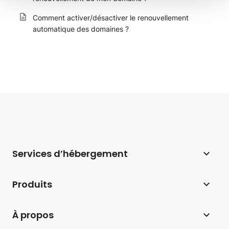
Comment activer/désactiver le renouvellement
automatique des domaines ?
Services d’hébergement
Hébergement web
Produits
Hébergement pour WordPress
Website Builder
À propos
Hébergement pour WooCommerce
E-commerce