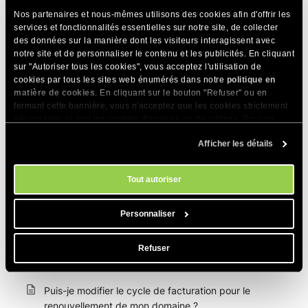
Mes informations personnelles seront-elles
Nos partenaires et nous-mêmes utilisons des cookies afin d'offrir les
supprimées de la base de données WHOIS si je ne
services et fonctionnalités essentielles sur notre site, de collecter
des données sur la manière dont les visiteurs interagissent avec
renouvelle pas mon nom de domaine ?
notre site et de personnaliser le contenu et les publicités. En cliquant
sur "Autoriser tous les cookies", vous acceptez l'utilisation de
Puis-je renouveler un nom de domaine pour moins
cookies par tous les sites web énumérés dans notre
politique en
d'un an ?
matière de cookies
. En cliquant sur le bouton "Refuser" ou en
fermant cette bannière, vous n'acceptez que les cookies strictement
Puis-je renouveler mon nom de domaine chez vous
nécessaires et non les cookies d'analyse ou de ciblage. Pour en
uniquement et laisser expirer le forfait
savoir plus sur notre utilisation des Cookies, veuillez consulter notre
d’hébergement ?
Afficher les détails
politique en matière de cookies
. Vous pouvez gérer vos préférences
en matière de cookies à tout moment dans l'outil Paramètres des
Quelles extensions de domaine puis-je acheter ?
cookies de notre site.
Tout autoriser
Que faire si votre domaine est en période de rachat ?
Personnaliser
Que faire lorsque votre nom de domaine a expiré ?
Comment puis -je vérifier mon nouveau nom de
Refuser
domaine ?
Puis-je modifier le cycle de facturation pour le
renouvellement de mon domaine ?