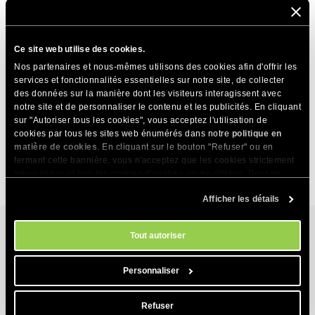
Qu’est-ce que Site Tools ?
Comment limiter l’accès au site web pendant le
Ce site web utilise des cookies.
développement ?
Nos partenaires et nous-mêmes utilisons des cookies afin d'offrir les
services et fonctionnalités essentielles sur notre site, de collecter
Que puis -je faire dans Site Tools ?
des données sur la manière dont les visiteurs interagissent avec
notre site et de personnaliser le contenu et les publicités. En cliquant
Qu'est-ce que le chemin d'installation ?
sur "Autoriser tous les cookies", vous acceptez l'utilisation de
cookies par tous les sites web énumérés dans notre
politique en
Comment créer et gérer les jobs Cron en Site Tools ?
matière de cookies
. En cliquant sur le bouton "Refuser" ou en
fermant cette bannière, vous n'acceptez que les cookies strictement
nécessaires et non les cookies d'analyse ou de ciblage. Pour en
savoir plus sur notre utilisation des Cookies, veuillez consulter notre
Afficher les détails
politique en matière de cookies
. Vous pouvez gérer vos préférences
en matière de cookies à tout moment dans l'outil Paramètres des
cookies de notre site.
Tout autoriser
Services d’hébergement
Personnaliser
Hébergement web
Produits
Refuser