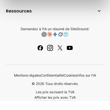
E-commerce
Entreprise
Programme d’affiliation d’hébergement
Ressources
Coderick AI
Technologie d'hébergement
Hébergement web pour les agences
Blog
AI Studio
Avis SiteGround
Demandez à l'IA un résumé de SiteGround:
Hébergement cloud
Base de connaissances
Email Marketing
Carrières
Hébergement revendeur
Tutoriels
Plugins pour WordPress
Contactez-nous
Noms de domaine
Mentions légales
Mentions légales
Confidentialité
Cookies
Infos sur l'IA
© 2026 Tous droits réservés.
Les prix excluent la TVA
Afficher les prix avec TVA