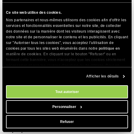
Limitations de l'essai gratuit de Coderick AI
Ce site web utilise des cookies.
Comment activer un essai gratuit de Coderick AI ?
Nos partenaires et nous-mêmes utilisons des cookies afin d'offrir les
services et fonctionnalités essentielles sur notre site, de collecter
Connexion à l'Espace Client pour les nouveaux clients
des données sur la manière dont les visiteurs interagissent avec
notre site et de personnaliser le contenu et les publicités. En cliquant
avec un essai gratuit de Website Builder, Ecommerce
sur "Autoriser tous les cookies", vous acceptez l'utilisation de
ou Coderick AI
cookies par tous les sites web énumérés dans notre
politique en
matière de cookies
. En cliquant sur le bouton "Refuser" ou en
fermant cette bannière, vous n'acceptez que les cookies strictement
nécessaires et non les cookies d'analyse ou de ciblage. Pour en
savoir plus sur notre utilisation des Cookies, veuillez consulter notre
Afficher les détails
politique en matière de cookies
. Vous pouvez gérer vos préférences
en matière de cookies à tout moment dans l'outil Paramètres des
cookies de notre site.
Services d’hébergement
Tout autoriser
Hébergement web
Personnaliser
Produits
Hébergement pour WordPress
Website Builder
Refuser
À propos
Hébergement pour WooCommerce