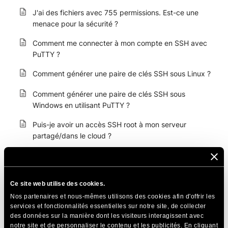
J'ai des fichiers avec 755 permissions. Est-ce une
menace pour la sécurité ?
Comment me connecter à mon compte en SSH avec
PuTTY ?
Comment générer une paire de clés SSH sous Linux ?
Comment générer une paire de clés SSH sous
Windows en utilisant PuTTY ?
Puis-je avoir un accès SSH root à mon serveur
partagé/dans le cloud ?
L’accès SSH / Telnet est-il proposé ?
Comment activer l'accès SSH pour mon compte ?
Ce site web utilise des cookies.
Erreur « Connexion expirée » lors de la connexion via
Nos partenaires et nous-mêmes utilisons des cookies afin d'offrir les
services et fonctionnalités essentielles sur notre site, de collecter
SSH
des données sur la manière dont les visiteurs interagissent avec
notre site et de personnaliser le contenu et les publicités. En cliquant
Comment corriger l’erreur SSH « Connexion