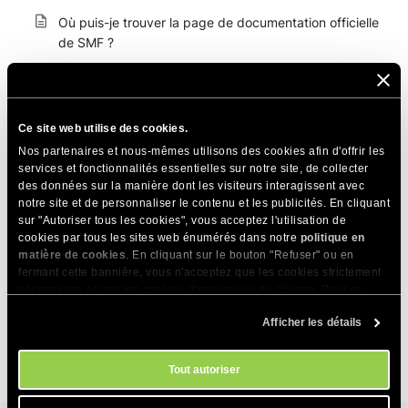
Où puis-je trouver la page de documentation officielle
de SMF ?
Le forum SMF ne peut pas envoyer de messages
Comment mettre à jour mon forum SMF ?
Ce site web utilise des cookies.
Comment réinitialiser mon mot de passe
Nos partenaires et nous-mêmes utilisons des cookies afin d'offrir les
services et fonctionnalités essentielles sur notre site, de collecter
administrateur SMF ?
des données sur la manière dont les visiteurs interagissent avec
notre site et de personnaliser le contenu et les publicités. En cliquant
Comment avoir le forum SMF dans différentes
sur "Autoriser tous les cookies", vous acceptez l'utilisation de
langues ?
cookies par tous les sites web énumérés dans notre
politique en
matière de cookies
. En cliquant sur le bouton "Refuser" ou en
Comment déplacer mon site SMF d'un sous-dossier
fermant cette bannière, vous n'acceptez que les cookies strictement
vers mon répertoire main/public_html ?
nécessaires et non les cookies d'analyse ou de ciblage. Pour en
savoir plus sur notre utilisation des Cookies, veuillez consulter notre
Comment puis -je installer SMF sur mon compte ?
Afficher les détails
politique en matière de cookies
. Vous pouvez gérer vos préférences
en matière de cookies à tout moment dans l'outil Paramètres des
cookies de notre site.
Tout autoriser