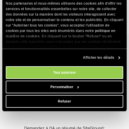
Nos partenaires et nous-mêmes utilisons des cookies afin d'offrir les
Comment gérer mes fichiers via le gestionnaire de
services et fonctionnalités essentielles sur notre site, de collecter
fichiers ?
des données sur la manière dont les visiteurs interagissent avec
notre site et de personnaliser le contenu et les publicités. En cliquant
sur "Autoriser tous les cookies", vous acceptez l'utilisation de
cookies par tous les sites web énumérés dans notre
politique en
matière de cookies
. En cliquant sur le bouton "Refuser" ou en
fermant cette bannière, vous n'acceptez que les cookies strictement
nécessaires et non les cookies d'analyse ou de ciblage. Pour en
savoir plus sur notre utilisation des Cookies, veuillez consulter notre
Services d’hébergement
Afficher les détails
politique en matière de cookies
. Vous pouvez gérer vos préférences
en matière de cookies à tout moment dans l'outil Paramètres des
Hébergement web
cookies de notre site.
Produits
Tout autoriser
Hébergement pour WordPress
Website Builder
Personnaliser
À propos
Hébergement pour WooCommerce
E-commerce
Entreprise
Refuser
Programme d’affiliation d’hébergement
Ressources
Coderick AI
Technologie d'hébergement
Hébergement web pour les agences
Blog
AI Studio
Avis SiteGround
Demandez à l'IA un résumé de SiteGround:
Hébergement cloud